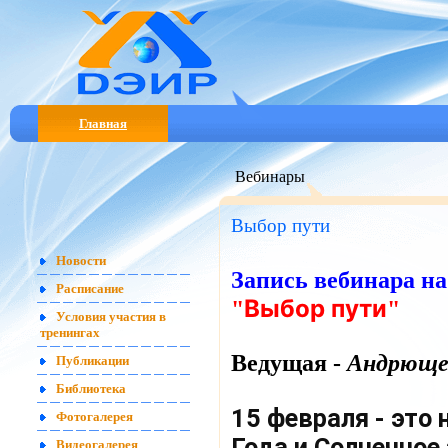
Главная
Вебинары
Выбор пути
Новости
Запись вебинара на
Расписание
Выбор пути
"
"
Условия участия в
тренингах
Ведущая -
Андрюще
Публикации
Библиотека
15 февраля - это 
Фотогалерея
Года и Солнечное
Видеогалерея