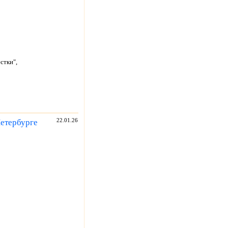
стки",
Петербурге
22.01.26