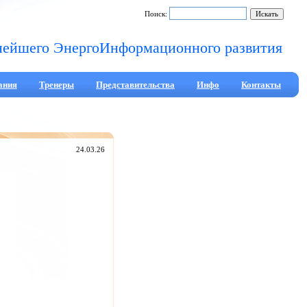
Поиск:
нейшего ЭнергоИнформационного развития
ания
Тренеры
Представительства
Инфо
Контакты
24.03.26