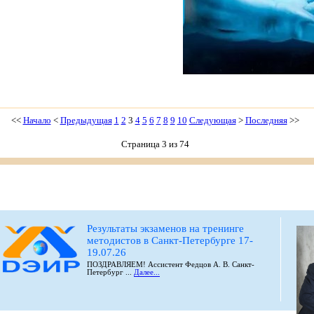
<<
Начало
<
Предыдущая
1
2
3
4
5
6
7
8
9
10
Следующая
>
Последняя
>>
Страница 3 из 74
Результаты экзаменов на тренинге
методистов в Санкт-Петербурге 17-
19.07.26
ПОЗДРАВЛЯЕМ! Ассистент Федцов А. В. Санкт-
Петербург ...
Далее...