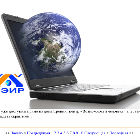
уже доступны прямо из дома!Тренинг центр «Возможности человека» впервы
адеть скрытыми...
<<
Начало
<
Предыдущая
1
2
3
4
5
6
7
8
9
10
Следующая
>
Последняя
>>