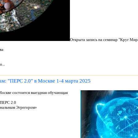
Открыта запись на семинар "Круг Мира
ва
...
м: "ПЕРС 2.0" в Москве 1-4 марта 2025
 Москве состоится выездная обучающая
 ПЕРС 2.0
ональным Эгрегором»