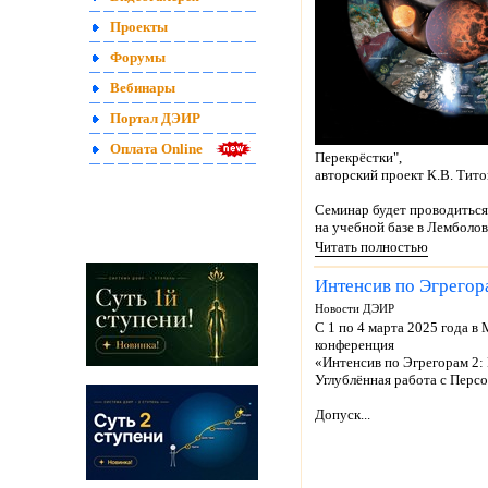
Проекты
Форумы
Вебинары
Портал ДЭИР
Оплата Online
Перекрёстки",
авторский проект К.В. Тито
Семинар будет проводиться
на учебной базе в Лемболово
Читать полностью
Интенсив по Эгрегора
Новости ДЭИР
С 1 по 4 марта 2025 года в
конференция
«Интенсив по Эгрегорам 2:
Углублённая работа с Перс
Допуск...