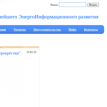
Поиск:
нейшего ЭнергоИнформационного развития
ания
Тренеры
Представительства
Инфо
Контакты
ерекрёстки"
12.02.25