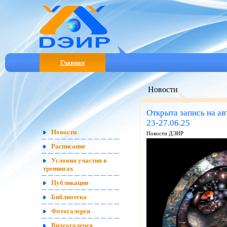
Главная
Новости
Открыта запись на ав
23-27.06.25
Новости
Новости ДЭИР
Расписание
Условия участия в
тренингах
Публикации
Библиотека
Фотогалерея
Видеогалерея