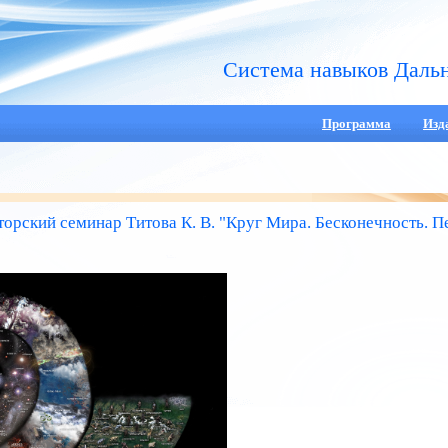
Система навыков Даль
Программа
Изд
торский семинар Титова К. В. "Круг Мира. Бесконечность. П