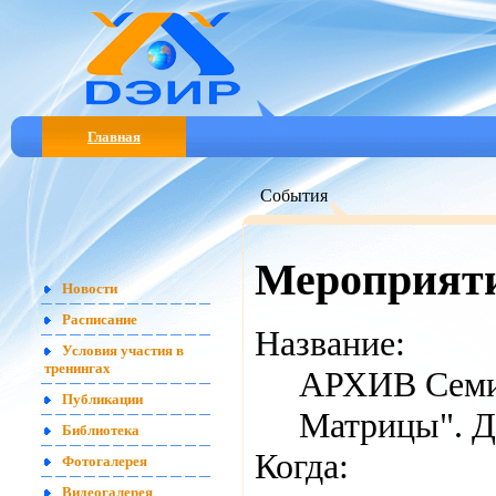
Главная
События
Мероприят
Новости
Расписание
Название:
Условия участия в
тренингах
АРХИВ Семин
Публикации
Матрицы". Д
Библиотека
Когда:
Фотогалерея
Видеогалерея