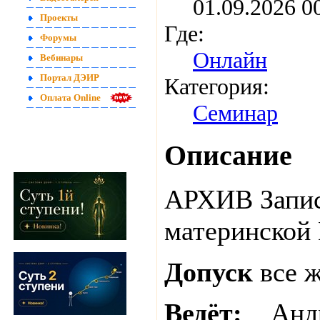
01.09.2026 
Проекты
Где:
Форумы
Онлайн
Вебинары
Портал ДЭИР
Категория:
Оплата Online
Семинар
Описание
АРХИВ Запис
материнской
Допуск
все 
Ведёт:
Анд