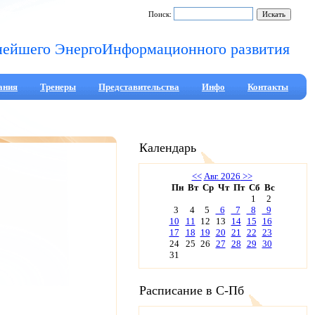
Поиск:
нейшего ЭнергоИнформационного развития
ания
Тренеры
Представительства
Инфо
Контакты
Календарь
<<
Авг. 2026
>>
Пн
Вт
Ср
Чт
Пт
Сб
Вс
1
2
3
4
5
6
7
8
9
10
11
12
13
14
15
16
17
18
19
20
21
22
23
24
25
26
27
28
29
30
31
Расписание в С-Пб