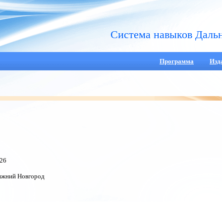
Система навыков Даль
Программа
Изд
026
жний Новгород