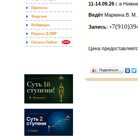
11-14.09.26
г. в
Нижне
Проекты
Ведёт
Маркина В. М.
Форумы
Вебинары
7(910)39
Запись:
+
Портал ДЭИР
Оплата Online
Цена предоставляетс
Поделиться…