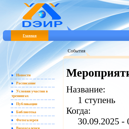
Главная
События
Мероприят
Новости
Расписание
Название:
Условия участия в
тренингах
1 ступень
Публикации
Когда:
Библиотека
30.09.2025 -
Фотогалерея
Видеогалерея