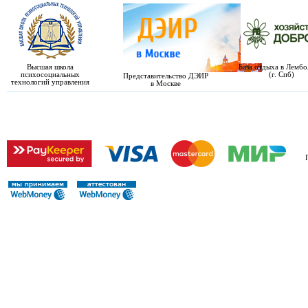
Высшая школа
База отдыха в Лемб
психосоциальных
(г. Спб)
Представительство ДЭИР
технологий управления
в Москве