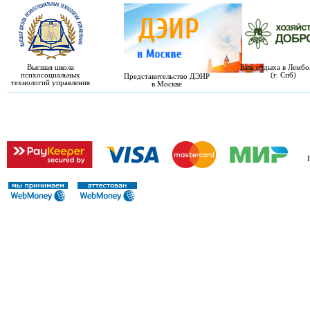
Высшая школа
База отдыха в Лемб
психосоциальных
(г. Спб)
Представительство ДЭИР
технологий управления
в Москве