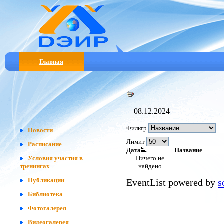
Главная
08.12.2024
Фильтр
Новости
Лимит
Расписание
Дата
Название
Ничего не
Условия участия в
найдено
тренингах
EventList powered by
s
Публикации
Библиотека
Фотогалерея
Видеогалерея