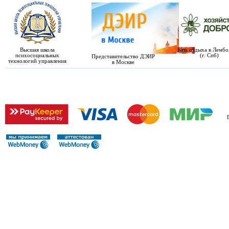
Высшая школа
База отдыха в Лемб
психосоциальных
(г. Спб)
Представительство ДЭИР
технологий управления
в Москве