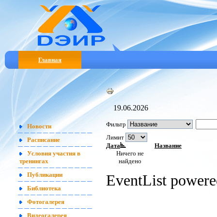
Главная
19.06.2026
Фильтр
Новости
Лимит
Расписание
Дата
Название
Ничего не
Условия участия в
найдено
тренингах
EventList power
Публикации
Библиотека
Фотогалерея
Видеогалерея