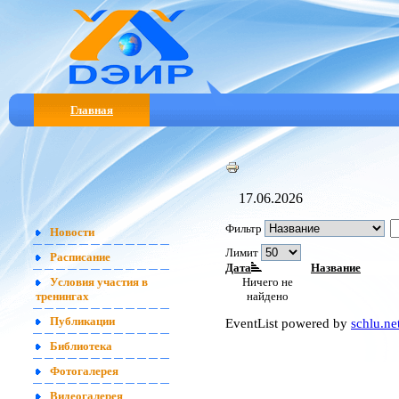
Главная
17.06.2026
Фильтр
Новости
Лимит
Расписание
Дата
Название
Ничего не
Условия участия в
найдено
тренингах
EventList powered by
schlu.ne
Публикации
Библиотека
Фотогалерея
Видеогалерея