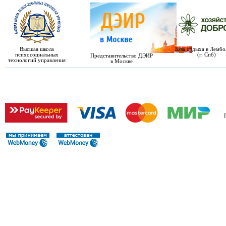
Высшая школа
База отдыха в Лемб
психосоциальных
(г. Спб)
Представительство ДЭИР
технологий управления
в Москве