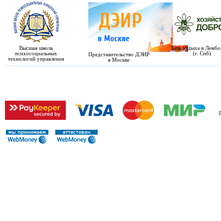
Высшая школа
База отдыха в Лемб
психосоциальных
(г. Спб)
Представительство ДЭИР
технологий управления
в Москве