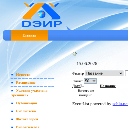
Главная
15.06.2026
Фильтр
Новости
Лимит
Расписание
Дата
Название
Ничего не
Условия участия в
найдено
тренингах
EventList powered by
schlu.ne
Публикации
Библиотека
Фотогалерея
Видеогалерея