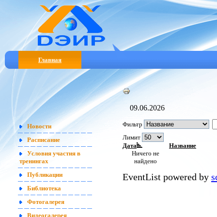
Главная
09.06.2026
Фильтр
Новости
Лимит
Расписание
Дата
Название
Ничего не
Условия участия в
найдено
тренингах
EventList powered by
s
Публикации
Библиотека
Фотогалерея
Видеогалерея